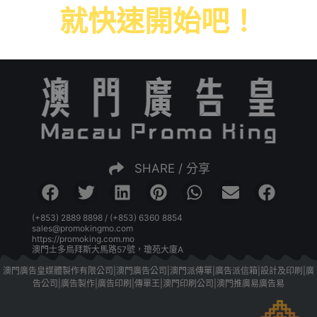
就快速開始吧！
SHARE / 分享
(+853) 2889 8898 / (+853) 6360 8854
sales@promokingmo.com
https://promoking.com.mo
澳門士多鳥拜斯大馬路57號，瓊苑大廈A
澳門廣告皇媒體製作有限公司|澳門廣告公司|澳門派傳單|廣告派信箱|設計及印刷|廣
告公司|廣告製作|廣告印刷|傳單王|澳門印刷公司|澳門推廣易廣告易