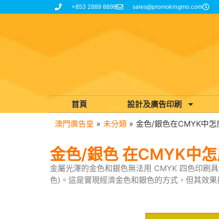
+853 2889 8898
sales@promokingmo.com
首頁
設計及廣告印刷
澳門廣告皇
»
未分類
»
金色/銀色在CMYK中怎
金色/銀色 在CMYK中
金屬光澤的金色和銀色無法用 CMYK 四色印刷
色)。這是實現經濟金色和銀色的方式，但其效果與燙金