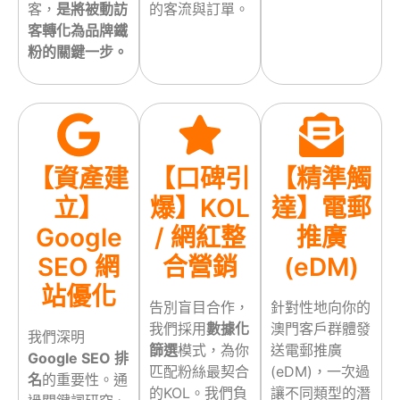
客，
是將被動訪
的客流與訂單。
客轉化為品牌鐵
粉的關鍵一步。
【資產建
【口碑引
【精準觸
立】
爆】KOL
達】電郵
Google
/ 網紅整
推廣
SEO 網
合營銷
(eDM)
站優化
告別盲目合作，
針對性地向你的
我們採用
數據化
澳門客戶群體發
我們深明
篩選
模式，為你
送電郵推廣
Google SEO 排
匹配粉絲最契合
(eDM)，一次過
名
的重要性。通
的KOL。我們負
讓不同類型的潛