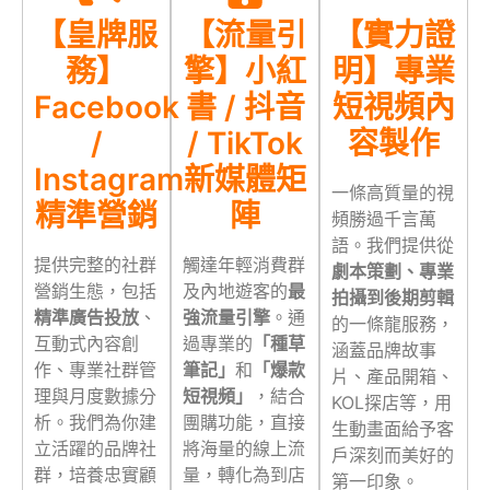
【皇牌服
【流量引
【實力證
務】
擎】小紅
明】專業
Facebook
書 / 抖音
短視頻內
/
/ TikTok
容製作
Instagram
新媒體矩
一條高質量的視
精準營銷
陣
頻勝過千言萬
語。我們提供從
提供完整的社群
觸達年輕消費群
劇本策劃、專業
營銷生態，包括
及內地遊客的
最
拍攝到後期剪輯
精準廣告投放
、
強流量引擎
。通
的一條龍服務，
互動式內容創
過專業的
「種草
涵蓋品牌故事
作、專業社群管
筆記」
和
「爆款
片、產品開箱、
理與月度數據分
短視頻」
，結合
KOL探店等，用
析。我們為你建
團購功能，直接
生動畫面給予客
立活躍的品牌社
將海量的線上流
戶深刻而美好的
群，培養忠實顧
量，轉化為到店
第一印象。