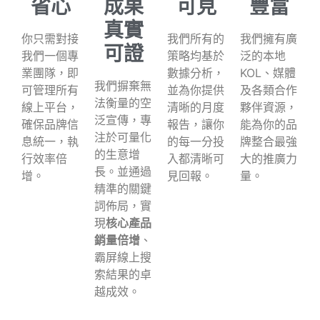
省心
成果
可見
豐富
真實
你只需對接
我們所有的
我們擁有廣
可證
我們一個專
策略均基於
泛的本地
業團隊，即
數據分析，
KOL、媒體
我們摒棄無
可管理所有
並為你提供
及各類合作
法衡量的空
線上平台，
清晰的月度
夥伴資源，
泛宣傳，專
確保品牌信
報告，讓你
能為你的品
注於可量化
息統一，執
的每一分投
牌整合最強
的生意增
行效率倍
入都清晰可
大的推廣力
長。並通過
增。
見回報。
量。
精準的關鍵
詞佈局，實
現
核心產品
銷量倍增
、
霸屏線上搜
索結果的卓
越成效。