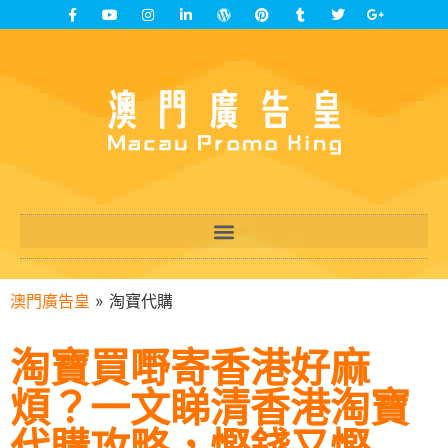
澳門廣告皇
»
淘寶代購
淘寶買嘢寄香港好麻
煩？一文睇清香港淘寶
代購攻略，慳錢又慳