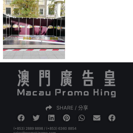
SHARE / 分享
(+853) 2889 8898 / (+853) 6360 8854
sales@promokingmo.com