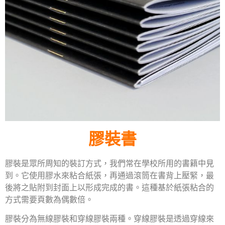
膠裝書
膠裝是眾所周知的裝訂方式，我們常在學校所用的書籍中見
到。它使用膠水來粘合紙張，再通過滾筒在書背上壓緊，最
後將之貼附到封面上以形成完成的書。這種基於紙張粘合的
方式需要頁數為偶數倍。
膠裝分為無線膠裝和穿線膠裝兩種。穿線膠裝是透過穿線來