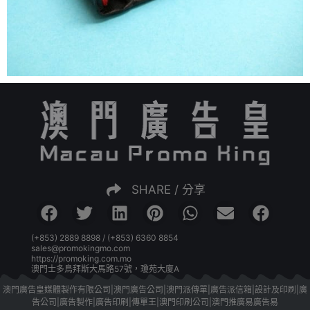
SHARE / 分享
(+853) 2889 8898 / (+853) 6360 8854
sales@promokingmo.com
https://promoking.com.mo
澳門士多鳥拜斯大馬路57號，瓊苑大廈A
澳門廣告皇媒體製作有限公司|澳門廣告公司|澳門派傳單|廣告派信箱|設計及印刷|廣
告公司|廣告製作|廣告印刷|傳單王|澳門印刷公司|澳門推廣易廣告易