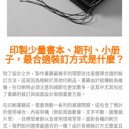
印製少量書本、期刊、小册
子，最合適裝訂方式是什麼？
除了設計之外，製作書籍最棘手的環節往往是選擇合適的裝
訂方法。這是因為相較於其他印刷品，書籍由於結構較為複
雜，在印刷時必須注意的細節也更加繁多，這其中尤其包括
了書籍的裝訂與版面設計兩個重要方面。
在印刷書籍前，需要規劃一系列的基礎問題，這包含了預計
的使用場合、內容架構（例如頁面數量、文字字數、圖像圖
片等）、目標受衆群以及使用環境等等。面對各種印刷方
式，我們如何選擇最適合的一種？由於各類裝訂方式豐富且