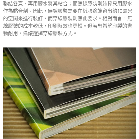
聯結各頁，再用膠水將其粘合；而無線膠裝則純粹只用膠水
作為黏合劑。因此，無線膠裝需要在紙張邊端留出約10毫米
的空間來進行裝訂，而穿線膠裝則無此要求。相對而言，無
線膠裝的成本較低，印刷時效也更短。但若您希望印製的書
籍耐用，建議選擇穿線膠裝方式。