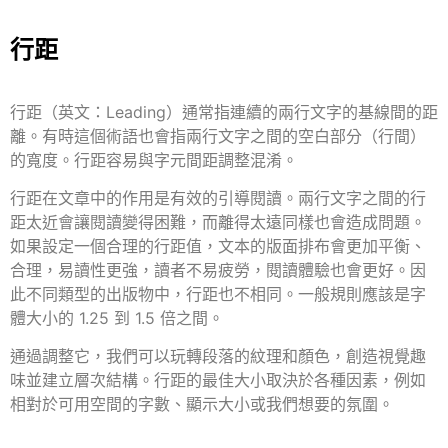
行距
行距（英文：Leading）通常指連續的兩行文字的基線間的距
離。有時這個術語也會指兩行文字之間的空白部分（行間）
的寬度。行距
容易與
字元間距
調整混淆。
行距在文章中的作用是有效的引導閱讀。兩行文字之間的行
距太近會讓閱讀變得困難
，
而離得太遠同樣也會造成問題。
如果設定一個合理的行距值，文本的版面排布會更加平衡、
合理，易讀性更強，讀者不易疲勞，閱讀體驗也會更好。因
此不同類型的出版物中，行距也不相同。
一般規則應該是字
體大小的 1.25 到 1.5 倍之間。
通過調整它，我們可以玩轉段落的紋理和顏色，創造視覺趣
味並建立層次結構。行距的最佳大小取決於各種因素，例如
相對於可用空間的字數、顯示大小或我們想要的氛圍。