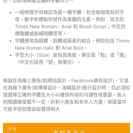
形。
您必須知道合適的字體大小。
一組物理字母被認為是一種字體，包含每個現有的字
母、數字和標點符號作為單獨的元素。
例如﹕英文的
Times New Roman、Arial 和 Brush Script；中文的
標階體或新細明體等等。
字體通常為粗體、斜體或兩者的組合，例如包括 Times
New Roman Italic 和 Arial Bold。
字型大小（Size）是指其高度。單位是「點」或「級」
（中文也採用「號」做單位）。
無論在為線上廣告(如網站設計、Facebook廣告設計)，又或
在為線下廣告(如傳單設計、海報設計)進行設計時，您必須知
道選擇正確的字體及大小以確保內容的可讀性很重要。
各人
的閱讀速度都不一定，針對小朋友和老年人方面，排版
當中
可能
字號就應該設置得稍大