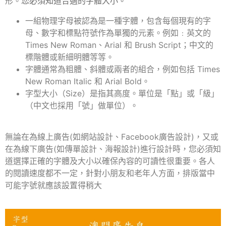
形。
您必須知道合適的字體大小。
一組物理字母被認為是一種字體，包含每個現有的字
母、數字和標點符號作為單獨的元素。
例如﹕英文的
Times New Roman、Arial 和 Brush Script；中文的
標階體或新細明體等等。
字體通常為粗體、斜體或兩者的組合，例如包括 Times
New Roman Italic 和 Arial Bold。
字型大小（Size）是指其高度。單位是「點」或「級」
（中文也採用「號」做單位）。
無論在為線上廣告(如網站設計、Facebook廣告設計)，又或
在為線下廣告(如傳單設計、海報設計)進行設計時，您必須知
道選擇正確的字體及大小以確保內容的可讀性很重要。
各人
的閱讀速度都不一定，針對小朋友和老年人方面，排版
當中
可能
字號就應該設置得稍大