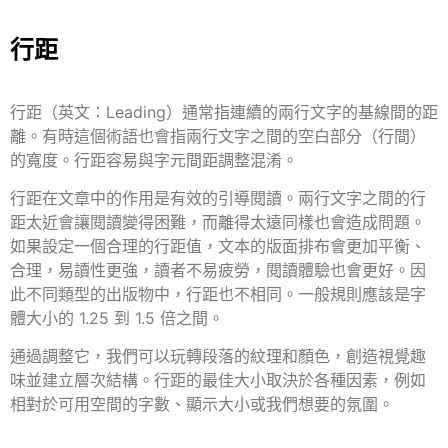
行距
行距（英文：Leading）通常指連續的兩行文字的基線間的距
離。有時這個術語也會指兩行文字之間的空白部分（行間）
的寬度。行距
容易與
字元間距
調整混淆。
行距在文章中的作用是有效的引導閱讀。兩行文字之間的行
距太近會讓閱讀變得困難
，
而離得太遠同樣也會造成問題。
如果設定一個合理的行距值，文本的版面排布會更加平衡、
合理，易讀性更強，讀者不易疲勞，閱讀體驗也會更好。因
此不同類型的出版物中，行距也不相同。
一般規則應該是字
體大小的 1.25 到 1.5 倍之間。
通過調整它，我們可以玩轉段落的紋理和顏色，創造視覺趣
味並建立層次結構。行距的最佳大小取決於各種因素，例如
相對於可用空間的字數、顯示大小或我們想要的氛圍。