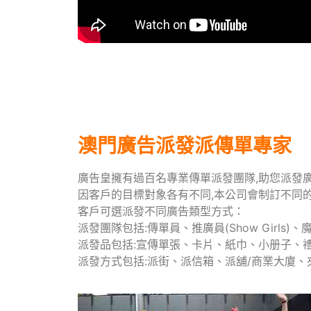
澳門廣告派發派傳單專家
廣告皇擁有過百名專業傳單派發團隊,助您派發
因客戶的目標對象各有不同,本公司會制訂不同
客戶可選派發不同廣告類型方式：
派發團隊包括:傳單員、推廣員(Show Girls)
派發品包括:宣傳單張、卡片、紙巾、小册子、
派發方式包括:派街、派信箱、派舖/商業大廈、