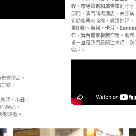
程、市場策劃和廣告策
劃等等
部門、澳門賭場酒店、美容業
多顧客帶來商機，廣獲好評。
單印刷、海報、卡片、Bann
作、舞台背景板製作
等。助您
求一直是我們最關注事項，我
客戶。
廣告宣傳品。
的方案。
、魔術師、小丑。
禮品精品。
夾報派發。