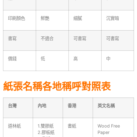
印刷顏色
鮮艷
細膩
沉實暗
書寫
不適合
可書寫
可書寫
價錢
低
高
中
紙張名稱各地稱呼對照表
台灣
內地
香港
英文名稱
道林紙
1.雙膠紙
書紙
Wood Free
2.膠板紙
Paper