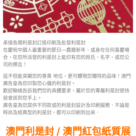
承接各類利是封訂造印刷及批發利是封
在慶祝中國人最重要的節日—農曆新年、或身在任何喜慶場
合，在您所派發的利是封上能印有您的姓氏、名字、或您公
司的標志！
這不但能突顯您的尊貴 地位，更可體現您獨特的品味！澳門
廣告皇為您印製您心儀的利是封。
歡迎聯絡告訴我們您的具體要求，屬於您的專屬利是封很快
就會送到您手上。
廣告皇為您提供不同款或的利是封設計及印刷服務．不論是
時尚及經典型的利是封，都可以印刷到出來．
澳門利是封 / 澳門紅包紙質展