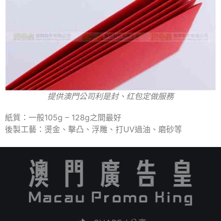
提供澳門公司利是封、红包定做服務
紙質：一般105g – 128g之間最好
後製工藝：燙金、擊凸、浮雕、打UV過油、磨砂等