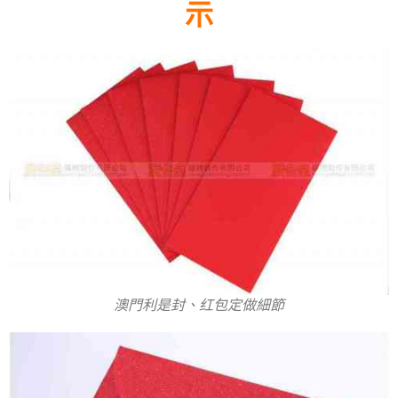
示
澳門利是封、红包定做細節